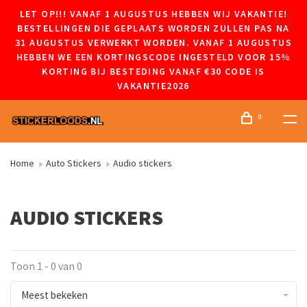
LET OP!!! VANAF 1 AUGUSTUS HEBBEN WIJ VAKANTIE!
BESTELLINGEN DIE GEPLAATS WORDEN ZULLEN PAS NA
31 AUGUSTUS VERWERKT WORDEN. VANAF 1 AUGUSTUS
HEBBEN WE EEN KORTINGSCODE INGESTELD VOOR 15%
KORTING BIJ BESTEDING VANAF €30 CODE IS
VAKANTIE2026
0
Home
Auto Stickers
Audio stickers
AUDIO STICKERS
Toon 1 - 0 van 0
Meest bekeken