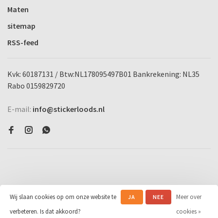
Maten
sitemap
RSS-feed
Kvk: 60187131 / Btw:NL178095497B01 Bankrekening: NL35
Rabo 0159829720
E-mail:
info@stickerloods.nl
Wij slaan cookies op om onze website te
Meer over
JA
NEE
© Copyright 2026 Stickerloods.nl
-
Powered by
Lightspeed
- Theme by
verbeteren. Is dat akkoord?
cookies »
Huysmans.me