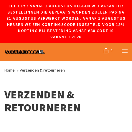
LET OP!!! VANAF 1 AUGUSTUS HEBBEN WIJ VAKANTIE!
BESTELLINGEN DIE GEPLAATS WORDEN ZULLEN PAS NA
31 AUGUSTUS VERWERKT WORDEN. VANAF 1 AUGUSTUS
HEBBEN WE EEN KORTINGSCODE INGESTELD VOOR 15%
KORTING BIJ BESTEDING VANAF €30 CODE IS
VAKANTIE2026
0
Home
Verzenden & retourneren
VERZENDEN &
RETOURNEREN