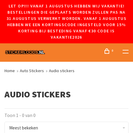
LET OP!!! VANAF 1 AUGUSTUS HEBBEN WIJ VAKANTIE!
BESTELLINGEN DIE GEPLAATS WORDEN ZULLEN PAS NA
31 AUGUSTUS VERWERKT WORDEN. VANAF 1 AUGUSTUS
HEBBEN WE EEN KORTINGSCODE INGESTELD VOOR 15%
KORTING BIJ BESTEDING VANAF €30 CODE IS
VAKANTIE2026
0
Home
Auto Stickers
Audio stickers
AUDIO STICKERS
Toon 1 - 0 van 0
Meest bekeken