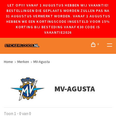
LET OP!!! VANAF 1 AUGUSTUS HEBBEN WIJ VAKANTIE!
BESTELLINGEN DIE GEPLAATS WORDEN ZULLEN PAS NA
31 AUGUSTUS VERWERKT WORDEN. VANAF 1 AUGUSTUS
HEBBEN WE EEN KORTINGSCODE INGESTELD VOOR 15%
KORTING BIJ BESTEDING VANAF €30 CODE IS
VAKANTIE2026
0
Home
Merken
MV-Agusta
MV-AGUSTA
Toon 1 - 0 van 0