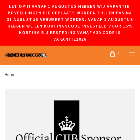
LET OP!!! VANAF 1 AUGUSTUS HEBBEN WIJ VAKANTIE!
BESTELLINGEN DIE GEPLAATS WORDEN ZULLEN PAS NA
31 AUGUSTUS VERWERKT WORDEN. VANAF 1 AUGUSTUS
HEBBEN WE EEN KORTINGSCODE INGESTELD VOOR 15%
KORTING BIJ BESTEDING VANAF €30 CODE IS
VAKANTIE2026
0
Home