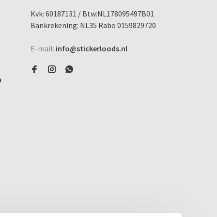
Kvk: 60187131 / Btw:NL178095497B01
Bankrekening: NL35 Rabo 0159829720
E-mail:
info@stickerloods.nl
n