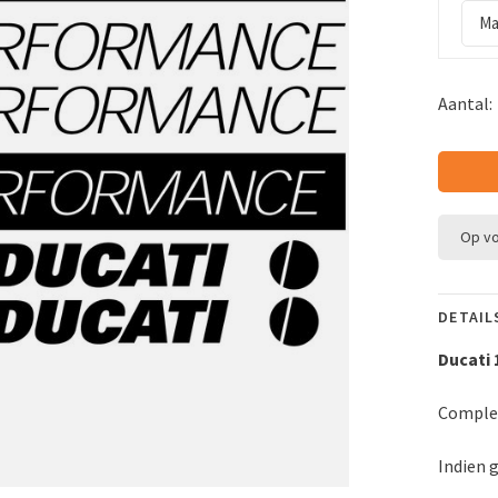
Ma
Aantal:
Op v
DETAIL
Ducati
Complet
Indien 