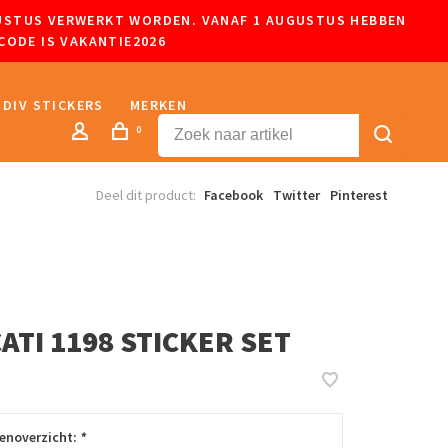
UGUSTUS VERWERKT WORDEN. VANAF 1 AUGUSTUS HEBBEN
CODE IS VAKANTIE2026
DIV STICKERS
MERKEN
0
Deel dit product:
Facebook
Twitter
Pinterest
ATI 1198 STICKER SET
renoverzicht:
*