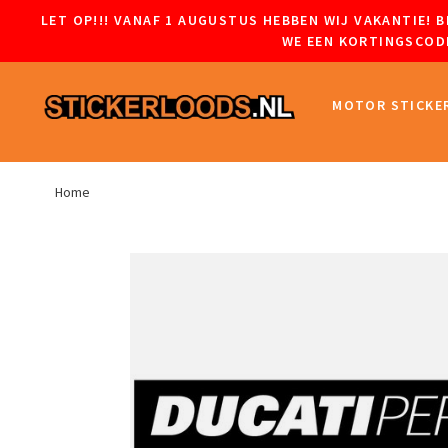
LET OP!!! VANAF 1 AUGUSTUS HEBBEN WIJ VAKANTIE!
WE EEN KORTINGSCODE
MOTOR STICKE
Home