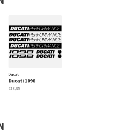
N
Ducati
Ducati 1098
€18,95
N