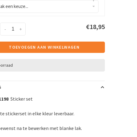
▾
ak een keuze...
€18,95
-
+
TOEVOEGEN AAN WINKELWAGEN
oorraad
S
1198
Sticker set
e stickerset in elke kleur leverbaar.
gewenst na te bewerken met blanke lak.