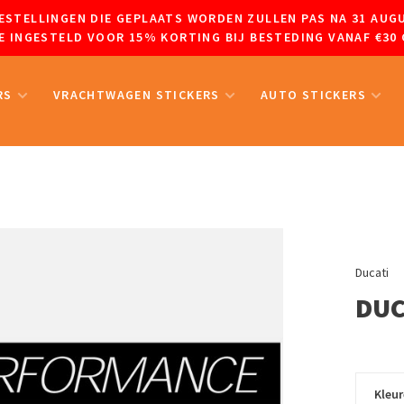
 BESTELLINGEN DIE GEPLAATS WORDEN ZULLEN PAS NA 31 A
 INGESTELD VOOR 15% KORTING BIJ BESTEDING VANAF €30 
RS
VRACHTWAGEN STICKERS
AUTO STICKERS
Ducati
DUC
Kleu