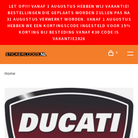
LET OP!!! VANAF 1 AUGUSTUS HEBBEN WIJ VAKANTIE!
BESTELLINGEN DIE GEPLAATS WORDEN ZULLEN PAS NA
31 AUGUSTUS VERWERKT WORDEN. VANAF 1 AUGUSTUS
HEBBEN WE EEN KORTINGSCODE INGESTELD VOOR 15%
KORTING BIJ BESTEDING VANAF €30 CODE IS
VAKANTIE2026
0
Home