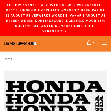
LET OP!!! VANAF 1 AUGUSTUS HEBBEN WIJ VAKANTIE!
BESTELLINGEN DIE GEPLAATS WORDEN ZULLEN PAS NA
31 AUGUSTUS VERWERKT WORDEN. VANAF 1 AUGUSTUS
HEBBEN WE EEN KORTINGSCODE INGESTELD VOOR 15%
KORTING BIJ BESTEDING VANAF €30 CODE IS
VAKANTIE2026
0
Home