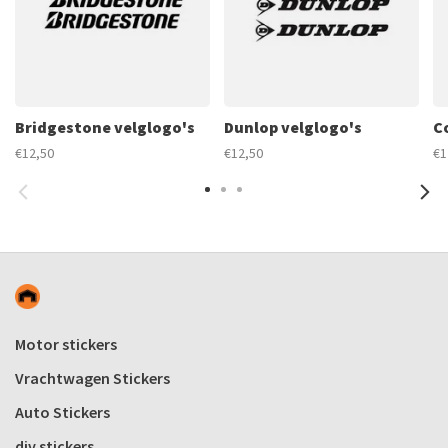
Bridgestone velglogo's
Dunlop velglogo's
C
€12,50
€12,50
€1
Motor stickers
Vrachtwagen Stickers
Auto Stickers
div stickers