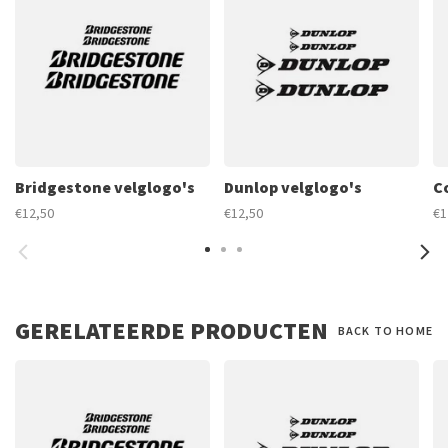
Bridgestone velglogo's
Dunlop velglogo's
C
€12,50
€12,50
€1
GERELATEERDE PRODUCTEN
BACK TO HOME