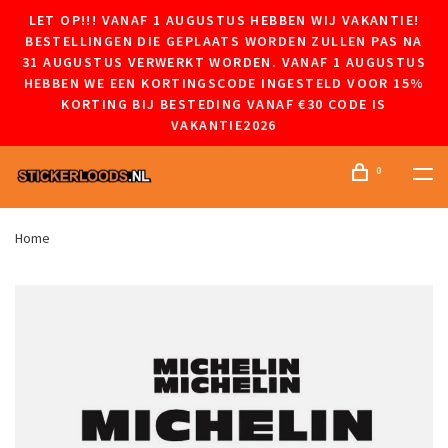
LET OP!!! VANAF 1 AUGUSTUS HEBBEN WIJ VAKANTIE!
BESTELLINGEN DIE GEPLAATS WORDEN ZULLEN PAS NA
31 AUGUSTUS VERWERKT WORDEN. VANAF 1 AUGUSTUS
HEBBEN WE EEN KORTINGSCODE INGESTELD VOOR 15%
KORTING BIJ BESTEDING VANAF €30 CODE IS
VAKANTIE2026
0
Home