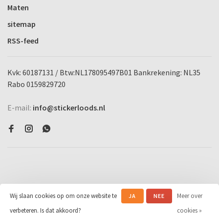
Maten
sitemap
RSS-feed
Kvk: 60187131 / Btw:NL178095497B01 Bankrekening: NL35
Rabo 0159829720
E-mail:
info@stickerloods.nl
Wij slaan cookies op om onze website te
Meer over
JA
NEE
© Copyright 2026 Stickerloods.nl
-
Powered by
Lightspeed
- Theme by
verbeteren. Is dat akkoord?
cookies »
Huysmans.me