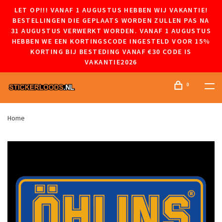
LET OP!!! VANAF 1 AUGUSTUS HEBBEN WIJ VAKANTIE!
BESTELLINGEN DIE GEPLAATS WORDEN ZULLEN PAS NA
31 AUGUSTUS VERWERKT WORDEN. VANAF 1 AUGUSTUS
HEBBEN WE EEN KORTINGSCODE INGESTELD VOOR 15%
KORTING BIJ BESTEDING VANAF €30 CODE IS
VAKANTIE2026
0
Home