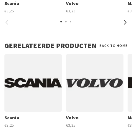
Scania
Volvo
M
€3,25
€3,25
€3
GERELATEERDE PRODUCTEN
BACK TO HOME
Scania
Volvo
M
€3,25
€3,25
€3