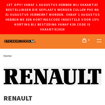
LET OP!!! VANAF 1 AUGUSTUS HEBBEN WIJ VAKANTIE!
BESTELLINGEN DIE GEPLAATS WORDEN ZULLEN PAS NA
31 AUGUSTUS VERWERKT WORDEN. VANAF 1 AUGUSTUS
HEBBEN WE EEN KORTINGSCODE INGESTELD VOOR 15%
KORTING BIJ BESTEDING VANAF €30 CODE IS
VAKANTIE2026
0
Home
RENAULT