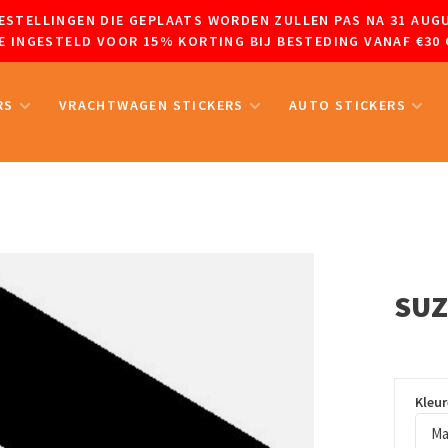
 BESTELLINGEN DIE GEPLAATS WORDEN ZULLEN PAS NA 31 A
 INGESTELD VOOR 15% KORTING BIJ BESTEDING VANAF €30 
RS
VRACHTWAGEN STICKERS
AUTO STICKERS
SUZ
Kleu
Ma