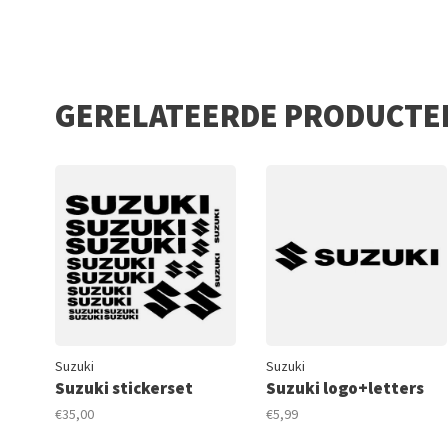
GERELATEERDE PRODUCTE
Suzuki
Suzuki
Suzuki stickerset
Suzuki logo+letters
€35,00
€5,99