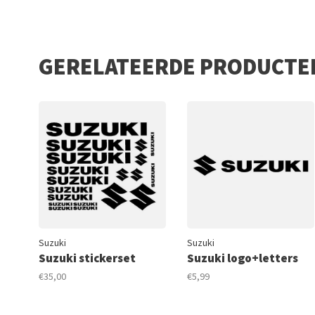
GERELATEERDE PRODUCTE
Suzuki
Suzuki
Suzuki stickerset
Suzuki logo+letters
€35,00
€5,99