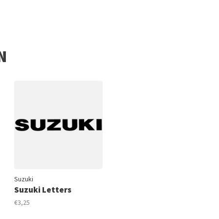
N
Suzuki
Suzuki Letters
€3,25