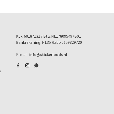
Kvk: 60187131 / Btw:NL178095497B01
Bankrekening: NL35 Rabo 0159829720
E-mail:
info@stickerloods.nl
n