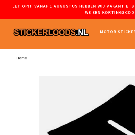
LET OP!!! VANAF 1 AUGUSTUS HEBBEN WIJ VAKANTIE!
WE EEN KORTINGSCODE
MOTOR STICKE
Home