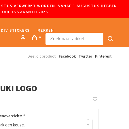
UGUSTUS VERWERKT WORDEN. VANAF 1 AUGUSTUS HEBBEN
CODE IS VAKANTIE2026
DIV STICKERS
MERKEN
0
Deel dit product:
Facebook
Twitter
Pinterest
UKI LOGO
renoverzicht:
*
▾
ak een keuze...