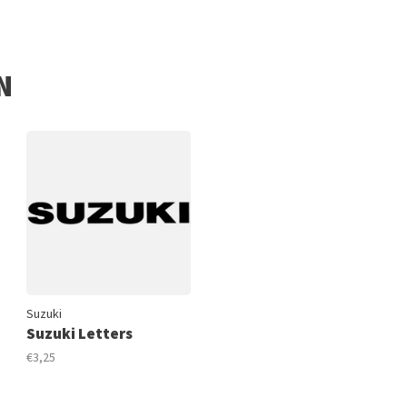
N
Suzuki
Suzuki Letters
€3,25