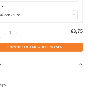
:
*
▾
ak een keuze...
€3,75
-
+
TOEVOEGEN AAN WINKELWAGEN
S
logo