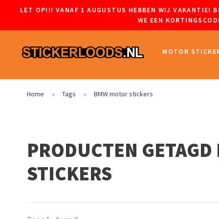
LET OP!!! VANAF 1 AUGUSTUS HEBBEN WIJ VAKANTIE!
WE EEN KORTINGSCODE
MOTOR STICKE
Home
Tags
BMW motor stickers
PRODUCTEN GETAGD
STICKERS