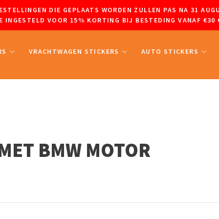
 BESTELLINGEN DIE GEPLAATS WORDEN ZULLEN PAS NA 31 A
 INGESTELD VOOR 15% KORTING BIJ BESTEDING VANAF €30 
RS
VRACHTWAGEN STICKERS
AUTO STICKERS
 MET BMW MOTOR