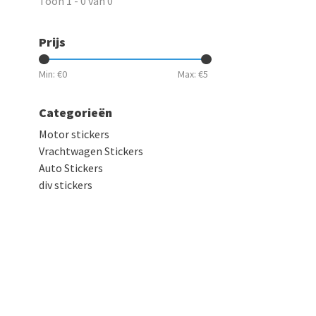
Toon 1 - 0 van 0
Prijs
Min: €
0
Max: €
5
Categorieën
Motor stickers
Vrachtwagen Stickers
Auto Stickers
div stickers