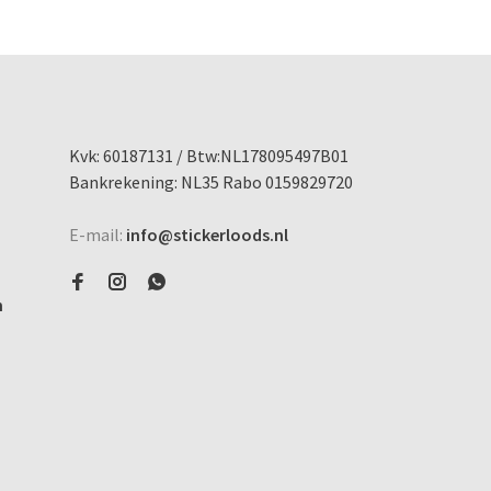
Kvk: 60187131 / Btw:NL178095497B01
Bankrekening: NL35 Rabo 0159829720
E-mail:
info@stickerloods.nl
n