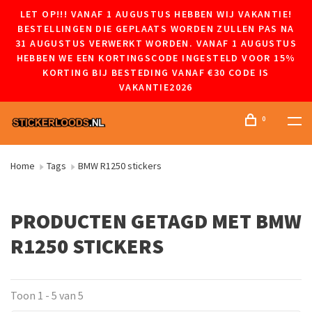
LET OP!!! VANAF 1 AUGUSTUS HEBBEN WIJ VAKANTIE!
BESTELLINGEN DIE GEPLAATS WORDEN ZULLEN PAS NA
31 AUGUSTUS VERWERKT WORDEN. VANAF 1 AUGUSTUS
HEBBEN WE EEN KORTINGSCODE INGESTELD VOOR 15%
KORTING BIJ BESTEDING VANAF €30 CODE IS
VAKANTIE2026
0
Home
Tags
BMW R1250 stickers
PRODUCTEN GETAGD MET BMW
R1250 STICKERS
Toon 1 - 5 van 5