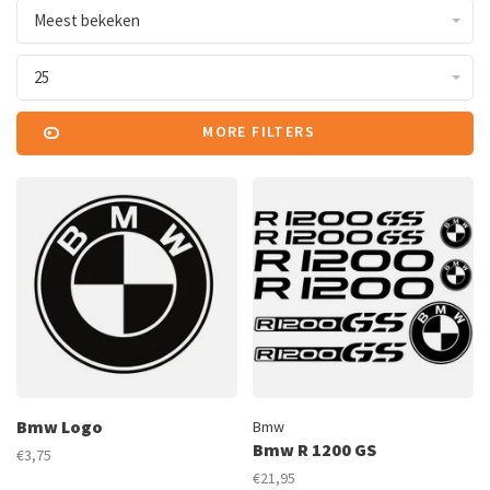
Meest bekeken
25
MORE FILTERS
Bmw Logo
Bmw
Bmw R 1200 GS
€3,75
€21,95