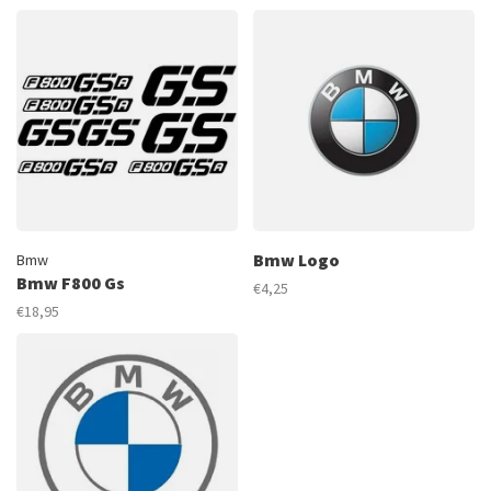
Bmw Logo
Bmw
Bmw F800 Gs
€4,25
€18,95