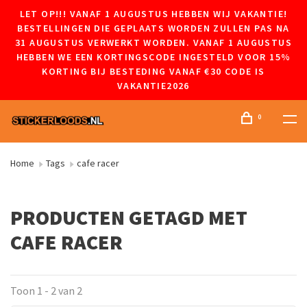
LET OP!!! VANAF 1 AUGUSTUS HEBBEN WIJ VAKANTIE!
BESTELLINGEN DIE GEPLAATS WORDEN ZULLEN PAS NA
31 AUGUSTUS VERWERKT WORDEN. VANAF 1 AUGUSTUS
HEBBEN WE EEN KORTINGSCODE INGESTELD VOOR 15%
KORTING BIJ BESTEDING VANAF €30 CODE IS
VAKANTIE2026
0
Home
Tags
cafe racer
PRODUCTEN GETAGD MET
CAFE RACER
Toon 1 - 2 van 2