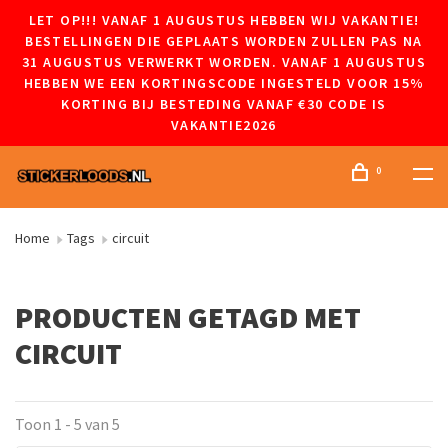
LET OP!!! VANAF 1 AUGUSTUS HEBBEN WIJ VAKANTIE!
BESTELLINGEN DIE GEPLAATS WORDEN ZULLEN PAS NA
31 AUGUSTUS VERWERKT WORDEN. VANAF 1 AUGUSTUS
HEBBEN WE EEN KORTINGSCODE INGESTELD VOOR 15%
KORTING BIJ BESTEDING VANAF €30 CODE IS
VAKANTIE2026
0
Home
Tags
circuit
PRODUCTEN GETAGD MET
CIRCUIT
Toon 1 - 5 van 5