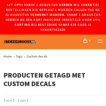
LET OP!!! VANAF 1 AUGUSTUS HEBBEN WIJ VAKANTIE!
BESTELLINGEN DIE GEPLAATS WORDEN ZULLEN PAS NA
31 AUGUSTUS VERWERKT WORDEN. VANAF 1 AUGUSTUS
HEBBEN WE EEN KORTINGSCODE INGESTELD VOOR 15%
KORTING BIJ BESTEDING VANAF €30 CODE IS
VAKANTIE2026
0
Home
Tags
Custom decals
PRODUCTEN GETAGD MET
CUSTOM DECALS
Toon 1 - 1 van 1