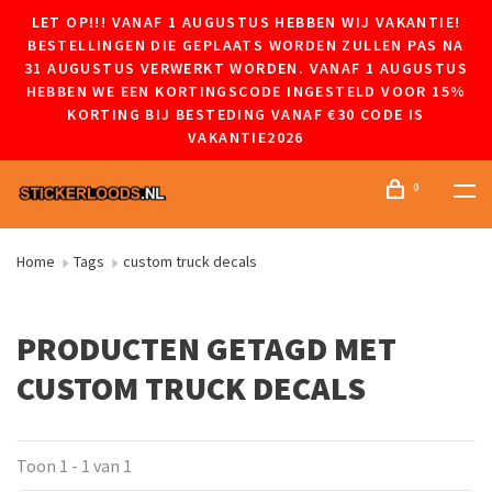
LET OP!!! VANAF 1 AUGUSTUS HEBBEN WIJ VAKANTIE!
BESTELLINGEN DIE GEPLAATS WORDEN ZULLEN PAS NA
31 AUGUSTUS VERWERKT WORDEN. VANAF 1 AUGUSTUS
HEBBEN WE EEN KORTINGSCODE INGESTELD VOOR 15%
KORTING BIJ BESTEDING VANAF €30 CODE IS
VAKANTIE2026
0
Home
Tags
custom truck decals
PRODUCTEN GETAGD MET
CUSTOM TRUCK DECALS
Toon 1 - 1 van 1