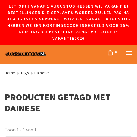
LET OP!!! VANAF 1 AUGUSTUS HEBBEN WIJ VAKANTIE!
BESTELLINGEN DIE GEPLAATS WORDEN ZULLEN PAS NA
31 AUGUSTUS VERWERKT WORDEN. VANAF 1 AUGUSTUS
HEBBEN WE EEN KORTINGSCODE INGESTELD VOOR 15%
KORTING BIJ BESTEDING VANAF €30 CODE IS
VAKANTIE2026
0
Home
Tags
Dainese
PRODUCTEN GETAGD MET
DAINESE
Toon 1 - 1 van 1