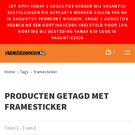
LET OP!!! VANAF 1 AUGUSTUS HEBBEN WIJ VAKANTIE!
BESTELLINGEN DIE GEPLAATS WORDEN ZULLEN PAS NA
31 AUGUSTUS VERWERKT WORDEN. VANAF 1 AUGUSTUS
HEBBEN WE EEN KORTINGSCODE INGESTELD VOOR 15%
KORTING BIJ BESTEDING VANAF €30 CODE IS
VAKANTIE2026
0
Home
Tags
framesticker
PRODUCTEN GETAGD MET
FRAMESTICKER
Toon 1 - 1 van 1