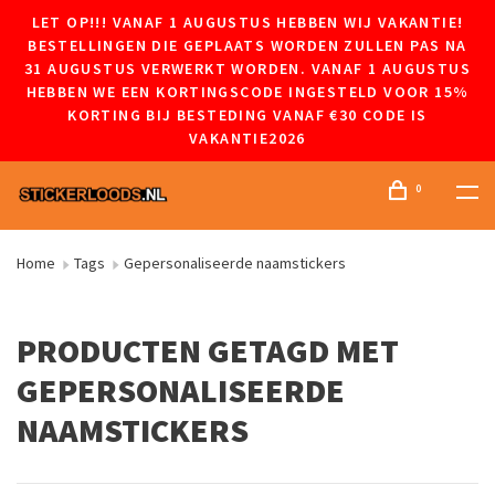
LET OP!!! VANAF 1 AUGUSTUS HEBBEN WIJ VAKANTIE!
BESTELLINGEN DIE GEPLAATS WORDEN ZULLEN PAS NA
31 AUGUSTUS VERWERKT WORDEN. VANAF 1 AUGUSTUS
HEBBEN WE EEN KORTINGSCODE INGESTELD VOOR 15%
KORTING BIJ BESTEDING VANAF €30 CODE IS
VAKANTIE2026
0
Home
Tags
Gepersonaliseerde naamstickers
PRODUCTEN GETAGD MET
GEPERSONALISEERDE
NAAMSTICKERS