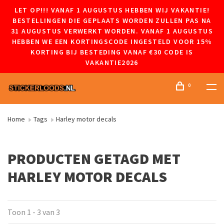
LET OP!!! VANAF 1 AUGUSTUS HEBBEN WIJ VAKANTIE!
BESTELLINGEN DIE GEPLAATS WORDEN ZULLEN PAS NA
31 AUGUSTUS VERWERKT WORDEN. VANAF 1 AUGUSTUS
HEBBEN WE EEN KORTINGSCODE INGESTELD VOOR 15%
KORTING BIJ BESTEDING VANAF €30 CODE IS
VAKANTIE2026
0
Home
Tags
Harley motor decals
PRODUCTEN GETAGD MET
HARLEY MOTOR DECALS
Toon 1 - 3 van 3