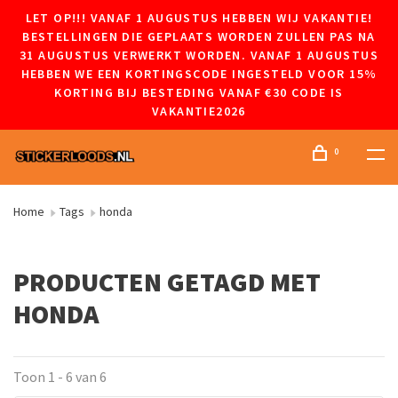
LET OP!!! VANAF 1 AUGUSTUS HEBBEN WIJ VAKANTIE!
BESTELLINGEN DIE GEPLAATS WORDEN ZULLEN PAS NA
31 AUGUSTUS VERWERKT WORDEN. VANAF 1 AUGUSTUS
HEBBEN WE EEN KORTINGSCODE INGESTELD VOOR 15%
KORTING BIJ BESTEDING VANAF €30 CODE IS
VAKANTIE2026
0
Home
Tags
honda
PRODUCTEN GETAGD MET
HONDA
Toon 1 - 6 van 6