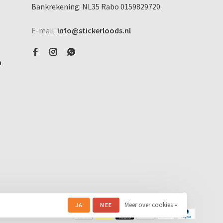
Bankrekening: NL35 Rabo 0159829720
E-mail:
info@stickerloods.nl
n
Meer over cookies »
JA
NEE