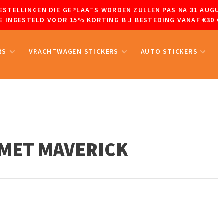
 BESTELLINGEN DIE GEPLAATS WORDEN ZULLEN PAS NA 31 A
 INGESTELD VOOR 15% KORTING BIJ BESTEDING VANAF €30 
RS
VRACHTWAGEN STICKERS
AUTO STICKERS
MET MAVERICK