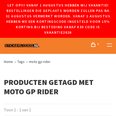
LET OP!!! VANAF 1 AUGUSTUS HEBBEN WIJ VAKANTIE!
BESTELLINGEN DIE GEPLAATS WORDEN ZULLEN PAS NA
31 AUGUSTUS VERWERKT WORDEN. VANAF 1 AUGUSTUS
HEBBEN WE EEN KORTINGSCODE INGESTELD VOOR 15%
KORTING BIJ BESTEDING VANAF €30 CODE IS
VAKANTIE2026
0
Home
Tags
moto gp rider
PRODUCTEN GETAGD MET
MOTO GP RIDER
Toon 1 - 1 van 1