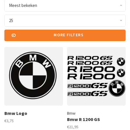
Meest bekeken
25
MORE FILTERS
Bmw Logo
Bmw
Bmw R 1200 GS
€3,75
€21,95