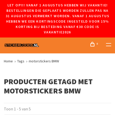
LET OP!!! VANAF 1 AUGUSTUS HEBBEN WIJ VAKANTIE!
BESTELLINGEN DIE GEPLAATS WORDEN ZULLEN PAS NA
31 AUGUSTUS VERWERKT WORDEN. VANAF 1 AUGUSTUS
HEBBEN WE EEN KORTINGSCODE INGESTELD VOOR 15%
KORTING BIJ BESTEDING VANAF €30 CODE IS
VAKANTIE2026
0
Home
Tags
motorstickers BMW
PRODUCTEN GETAGD MET
MOTORSTICKERS BMW
Toon 1 - 5 van 5