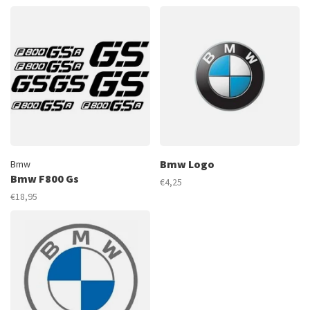
Bmw Logo
Bmw
Bmw F800 Gs
€4,25
€18,95