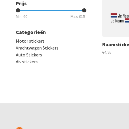
Prijs
Min: €
0
Max: €
15
Categorieën
Motor stickers
Naamsticke
Vrachtwagen Stickers
€4,95
Auto Stickers
div stickers