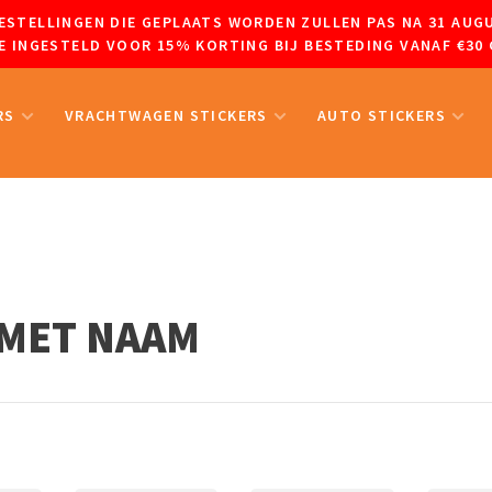
 BESTELLINGEN DIE GEPLAATS WORDEN ZULLEN PAS NA 31 A
 INGESTELD VOOR 15% KORTING BIJ BESTEDING VANAF €30 
RS
VRACHTWAGEN STICKERS
AUTO STICKERS
MET NAAM