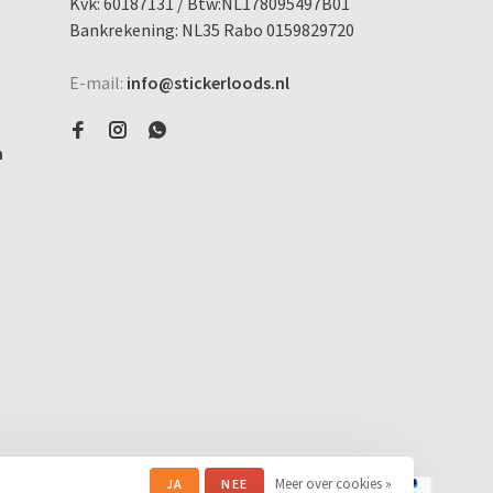
Kvk: 60187131 / Btw:NL178095497B01
Bankrekening: NL35 Rabo 0159829720
E-mail:
info@stickerloods.nl
n
Meer over cookies »
JA
NEE