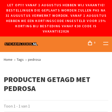
LET OP!!! VANAF 1 AUGUSTUS HEBBEN WIJ VAKANTIE!
BESTELLINGEN DIE GEPLAATS WORDEN ZULLEN PAS NA
31 AUGUSTUS VERWERKT WORDEN. VANAF 1 AUGUSTUS
HEBBEN WE EEN KORTINGSCODE INGESTELD VOOR 15%
KORTING BIJ BESTEDING VANAF €30 CODE IS
VAKANTIE2026
0
Home
Tags
pedrosa
PRODUCTEN GETAGD MET
PEDROSA
Toon 1 - 1 van 1