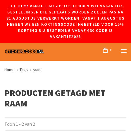
LET OP!!! VANAF 1 AUGUSTUS HEBBEN WIJ VAKANTIE!
BESTELLINGEN DIE GEPLAATS WORDEN ZULLEN PAS NA
31 AUGUSTUS VERWERKT WORDEN. VANAF 1 AUGUSTUS
HEBBEN WE EEN KORTINGSCODE INGESTELD VOOR 15%
KORTING BIJ BESTEDING VANAF €30 CODE IS
VAKANTIE2026
0
Home
Tags
raam
PRODUCTEN GETAGD MET
RAAM
Toon 1 - 2 van 2