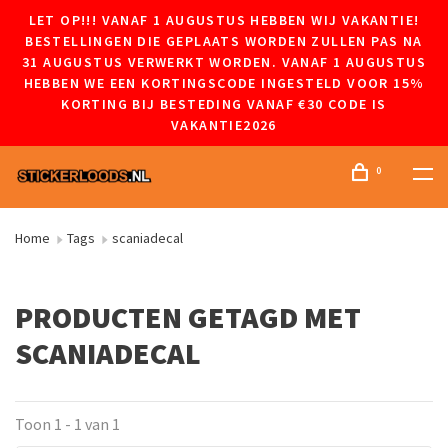
LET OP!!! VANAF 1 AUGUSTUS HEBBEN WIJ VAKANTIE!
BESTELLINGEN DIE GEPLAATS WORDEN ZULLEN PAS NA
31 AUGUSTUS VERWERKT WORDEN. VANAF 1 AUGUSTUS
HEBBEN WE EEN KORTINGSCODE INGESTELD VOOR 15%
KORTING BIJ BESTEDING VANAF €30 CODE IS
VAKANTIE2026
0
Home
Tags
scaniadecal
PRODUCTEN GETAGD MET
SCANIADECAL
Toon 1 - 1 van 1