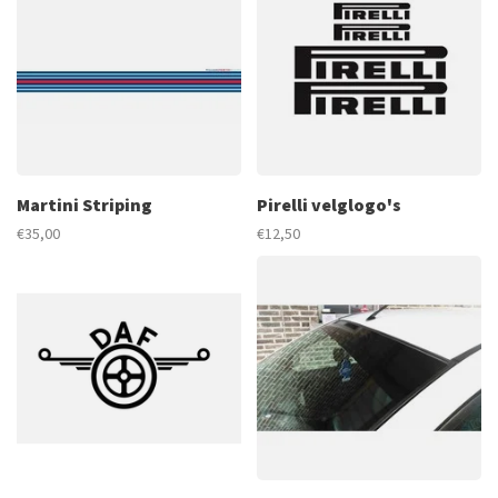
Martini Striping
Pirelli velglogo's
€35,00
€12,50