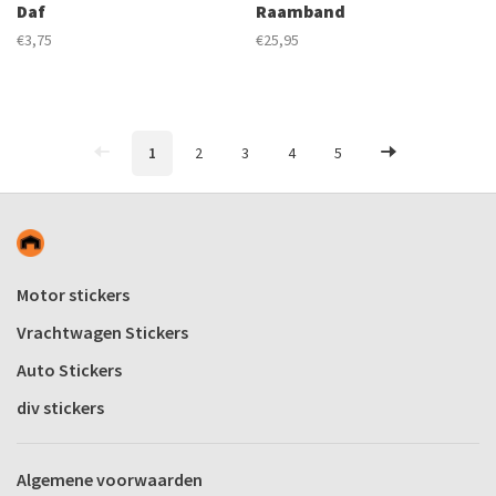
Daf
Raamband
€3,75
€25,95
1
2
3
4
5
Motor stickers
Vrachtwagen Stickers
Auto Stickers
div stickers
Algemene voorwaarden