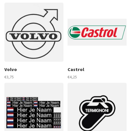
Volvo
Castrol
€3,75
€4,25