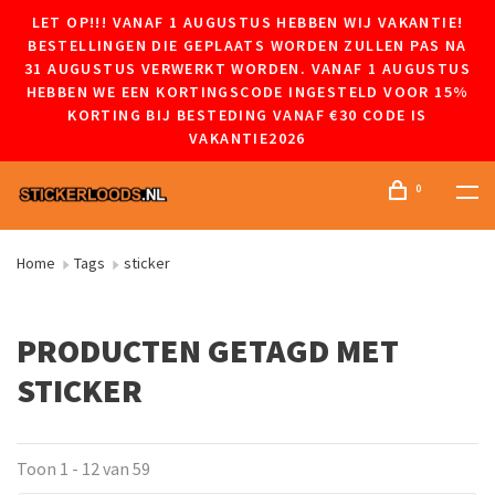
LET OP!!! VANAF 1 AUGUSTUS HEBBEN WIJ VAKANTIE!
BESTELLINGEN DIE GEPLAATS WORDEN ZULLEN PAS NA
31 AUGUSTUS VERWERKT WORDEN. VANAF 1 AUGUSTUS
HEBBEN WE EEN KORTINGSCODE INGESTELD VOOR 15%
KORTING BIJ BESTEDING VANAF €30 CODE IS
VAKANTIE2026
0
Home
Tags
sticker
PRODUCTEN GETAGD MET
STICKER
Toon 1 - 12 van 59