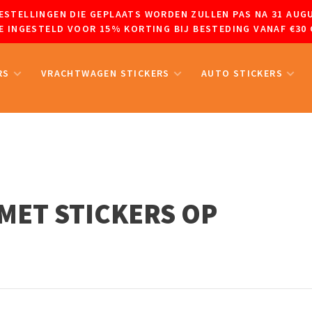
 BESTELLINGEN DIE GEPLAATS WORDEN ZULLEN PAS NA 31 A
 INGESTELD VOOR 15% KORTING BIJ BESTEDING VANAF €30 
RS
VRACHTWAGEN STICKERS
AUTO STICKERS
MET STICKERS OP