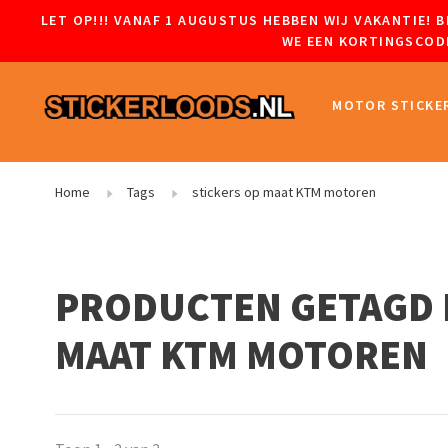
LET OP!!! VANAF 1 AUGUSTUS HEBBEN WIJ VAKANTIE!
WE EEN KORTINGSCODE
MOTOR STICKE
Home
Tags
stickers op maat KTM motoren
PRODUCTEN GETAGD 
MAAT KTM MOTOREN