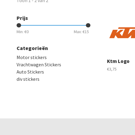
Toon 1 - 2 van 2
Prijs
Min: €
0
Max: €
15
Categorieën
Motor stickers
Ktm Logo
Vrachtwagen Stickers
€3,75
Auto Stickers
div stickers