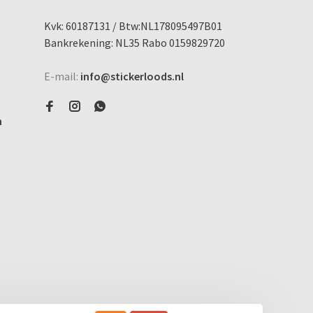
Kvk: 60187131 / Btw:NL178095497B01
Bankrekening: NL35 Rabo 0159829720
E-mail:
info@stickerloods.nl
n