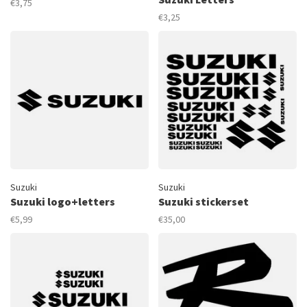
€3,75
€3,25
Suzuki
Suzuki
Suzuki logo+letters
Suzuki stickerset
€5,99
€35,00