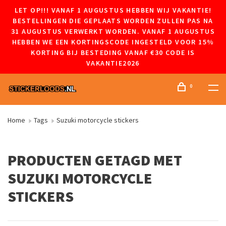
LET OP!!! VANAF 1 AUGUSTUS HEBBEN WIJ VAKANTIE!
BESTELLINGEN DIE GEPLAATS WORDEN ZULLEN PAS NA
31 AUGUSTUS VERWERKT WORDEN. VANAF 1 AUGUSTUS
HEBBEN WE EEN KORTINGSCODE INGESTELD VOOR 15%
KORTING BIJ BESTEDING VANAF €30 CODE IS
VAKANTIE2026
0
Home
Tags
Suzuki motorcycle stickers
PRODUCTEN GETAGD MET
SUZUKI MOTORCYCLE
STICKERS