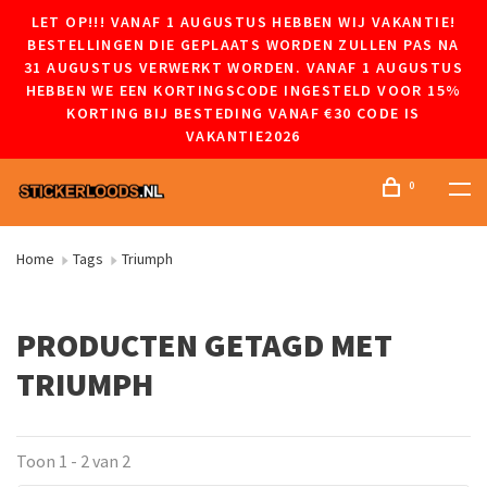
LET OP!!! VANAF 1 AUGUSTUS HEBBEN WIJ VAKANTIE!
BESTELLINGEN DIE GEPLAATS WORDEN ZULLEN PAS NA
31 AUGUSTUS VERWERKT WORDEN. VANAF 1 AUGUSTUS
HEBBEN WE EEN KORTINGSCODE INGESTELD VOOR 15%
KORTING BIJ BESTEDING VANAF €30 CODE IS
VAKANTIE2026
0
Home
Tags
Triumph
PRODUCTEN GETAGD MET
TRIUMPH
Toon 1 - 2 van 2