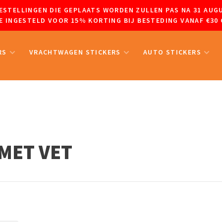
 BESTELLINGEN DIE GEPLAATS WORDEN ZULLEN PAS NA 31 A
 INGESTELD VOOR 15% KORTING BIJ BESTEDING VANAF €30 
RS
VRACHTWAGEN STICKERS
AUTO STICKERS
MET VET