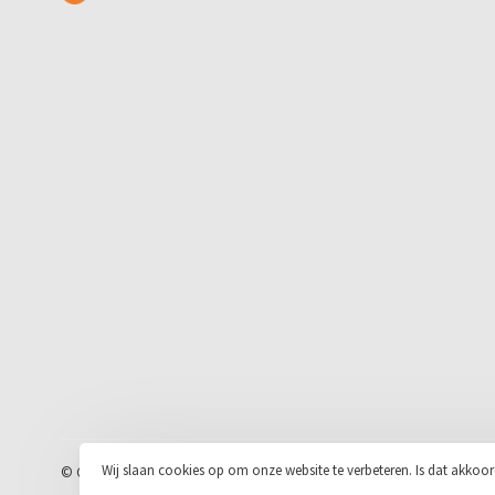
Wij slaan cookies op om onze website te verbeteren. Is dat akkoo
© Copyright 2026 Stickerloods.nl
- Powered by
Lightspeed
- Theme by