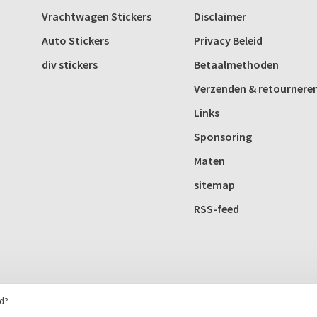
Vrachtwagen Stickers
Disclaimer
Auto Stickers
Privacy Beleid
div stickers
Betaalmethoden
Verzenden & retournere
Links
Sponsoring
Maten
sitemap
RSS-feed
rd?
Huysmans.me