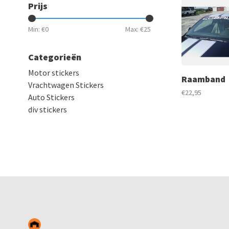
Prijs
Min: €
0
Max: €
25
Categorieën
Motor stickers
Raamband
Vrachtwagen Stickers
€22,95
Auto Stickers
div stickers