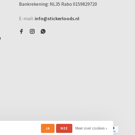
Bankrekening: NL35 Rabo 0159829720
E-mail:
info@stickerloods.nl
n
Meer over cookies »
JA
NEE