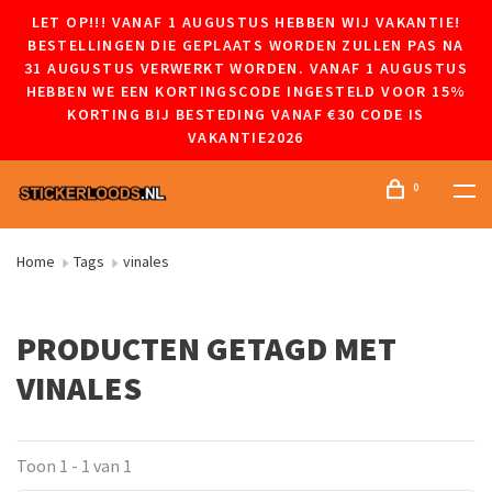
LET OP!!! VANAF 1 AUGUSTUS HEBBEN WIJ VAKANTIE!
BESTELLINGEN DIE GEPLAATS WORDEN ZULLEN PAS NA
31 AUGUSTUS VERWERKT WORDEN. VANAF 1 AUGUSTUS
HEBBEN WE EEN KORTINGSCODE INGESTELD VOOR 15%
KORTING BIJ BESTEDING VANAF €30 CODE IS
VAKANTIE2026
0
Home
Tags
vinales
PRODUCTEN GETAGD MET
VINALES
Toon 1 - 1 van 1