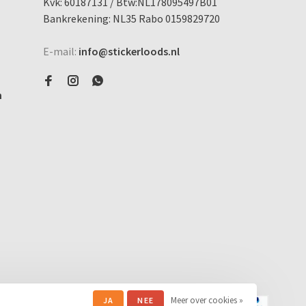
Kvk: 60187131 / Btw:NL178095497B01
Bankrekening: NL35 Rabo 0159829720
E-mail:
info@stickerloods.nl
n
Meer over cookies »
JA
NEE