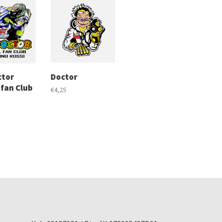
ctor
Doctor
 fan Club
€4,25