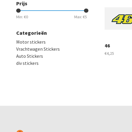
Prijs
Min: €
0
Max: €
5
Categorieën
Motor stickers
46
Vrachtwagen Stickers
€4,25
Auto Stickers
div stickers