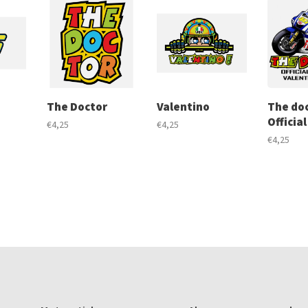
The Doctor
Valentino
The do
Official
€4,25
€4,25
€4,25