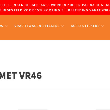
 BESTELLINGEN DIE GEPLAATS WORDEN ZULLEN PAS NA 31 A
 INGESTELD VOOR 15% KORTING BIJ BESTEDING VANAF €30 
RS
VRACHTWAGEN STICKERS
AUTO STICKERS
MET VR46