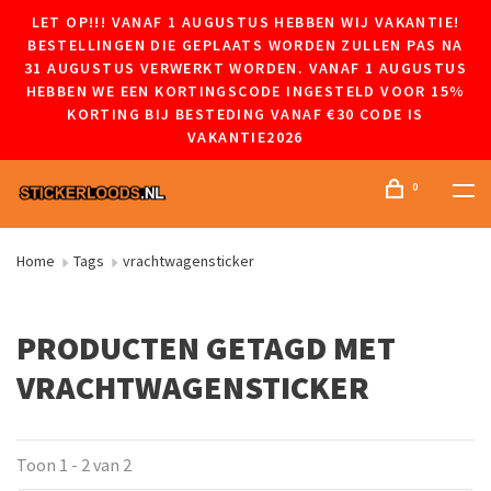
LET OP!!! VANAF 1 AUGUSTUS HEBBEN WIJ VAKANTIE!
BESTELLINGEN DIE GEPLAATS WORDEN ZULLEN PAS NA
31 AUGUSTUS VERWERKT WORDEN. VANAF 1 AUGUSTUS
HEBBEN WE EEN KORTINGSCODE INGESTELD VOOR 15%
KORTING BIJ BESTEDING VANAF €30 CODE IS
VAKANTIE2026
0
Home
Tags
vrachtwagensticker
PRODUCTEN GETAGD MET
VRACHTWAGENSTICKER
Toon 1 - 2 van 2