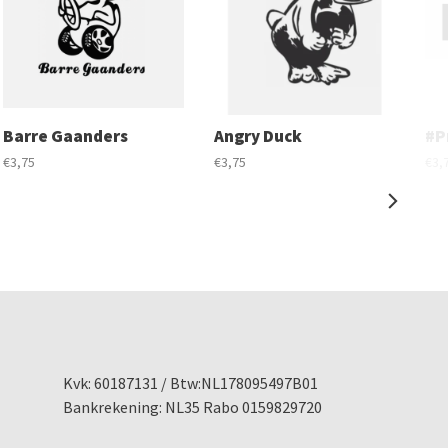
Barre Gaanders
Angry Duck
#P
€3,75
€3,75
€3,
Kvk: 60187131 / Btw:NL178095497B01
Bankrekening: NL35 Rabo 0159829720