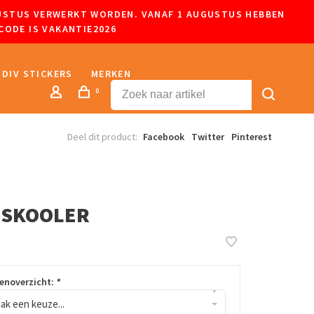
UGUSTUS VERWERKT WORDEN. VANAF 1 AUGUSTUS HEBBEN
CODE IS VAKANTIE2026
DIV STICKERS
MERKEN
0
Deel dit product:
Facebook
Twitter
Pinterest
DSKOOLER
renoverzicht:
*
▾
ak een keuze...