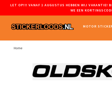
LET OP!!! VANAF 1 AUGUSTUS HEBBEN WIJ VAKANTIE!
WE EEN KORTINGSCODE
MOTOR STICKE
Home