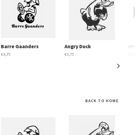
Barre Gaanders
Angry Duck
#P
€3,75
€3,75
€3,
BACK TO HOME