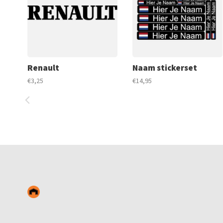
Renault
Naam stickerset
€3,25
€14,95