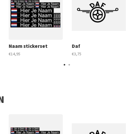
Naam stickerset
Daf
€14,95
€3,75
N