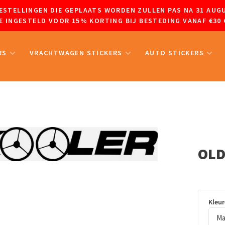
 BESTELLINGEN DIE GEPLAATS WORDEN ZULLEN PAS NA 31 A
 INGESTELD VOOR 15% KORTING BIJ BESTEDING VANAF €30 
RS
VRACHTWAGEN STICKERS
AUTO STICKERS
OL
Kleu
Ma