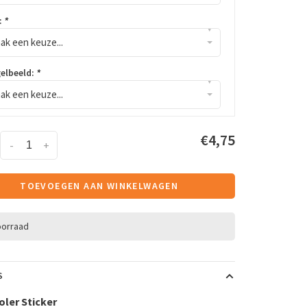
:
*
▾
ak een keuze...
gelbeeld:
*
▾
ak een keuze...
€4,75
-
+
TOEVOEGEN AAN WINKELWAGEN
oorraad
S
ler Sticker