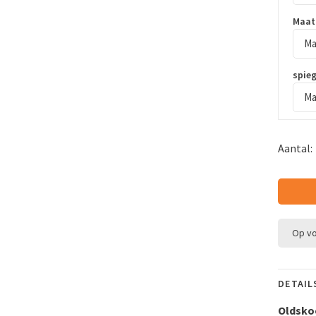
Maat
Ma
spie
Ma
Aantal:
Op v
DETAIL
Oldskoo