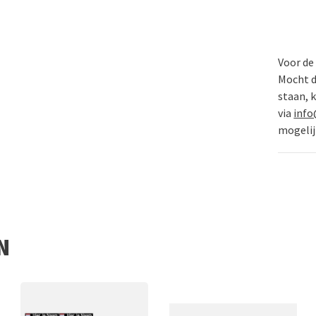
Voor de
Mocht de
staan, 
via
info
mogelij
N