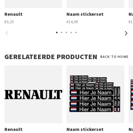
Renault
Naam stickerset
N
€3,25
€14,95
€1
GERELATEERDE PRODUCTEN
BACK TO HOME
Renault
Naam stickerset
N