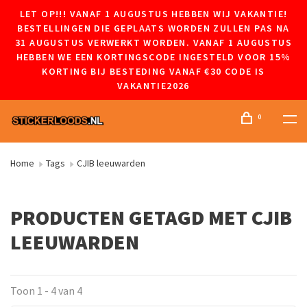
LET OP!!! VANAF 1 AUGUSTUS HEBBEN WIJ VAKANTIE!
BESTELLINGEN DIE GEPLAATS WORDEN ZULLEN PAS NA
31 AUGUSTUS VERWERKT WORDEN. VANAF 1 AUGUSTUS
HEBBEN WE EEN KORTINGSCODE INGESTELD VOOR 15%
KORTING BIJ BESTEDING VANAF €30 CODE IS
VAKANTIE2026
0
Home
Tags
CJIB leeuwarden
PRODUCTEN GETAGD MET CJIB
LEEUWARDEN
Toon 1 - 4 van 4