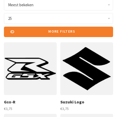
Meest bekeken
25
MORE FILTERS
Gsx-R
Suzuki Logo
€3,75
€3,75