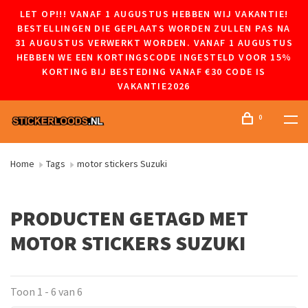
LET OP!!! VANAF 1 AUGUSTUS HEBBEN WIJ VAKANTIE!
BESTELLINGEN DIE GEPLAATS WORDEN ZULLEN PAS NA
31 AUGUSTUS VERWERKT WORDEN. VANAF 1 AUGUSTUS
HEBBEN WE EEN KORTINGSCODE INGESTELD VOOR 15%
KORTING BIJ BESTEDING VANAF €30 CODE IS
VAKANTIE2026
0
Home
Tags
motor stickers Suzuki
PRODUCTEN GETAGD MET
MOTOR STICKERS SUZUKI
Toon 1 - 6 van 6