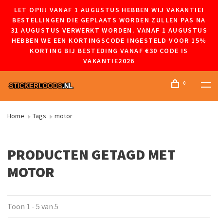
LET OP!!! VANAF 1 AUGUSTUS HEBBEN WIJ VAKANTIE!
BESTELLINGEN DIE GEPLAATS WORDEN ZULLEN PAS NA
31 AUGUSTUS VERWERKT WORDEN. VANAF 1 AUGUSTUS
HEBBEN WE EEN KORTINGSCODE INGESTELD VOOR 15%
KORTING BIJ BESTEDING VANAF €30 CODE IS
VAKANTIE2026
0
Home
Tags
motor
PRODUCTEN GETAGD MET
MOTOR
Toon 1 - 5 van 5