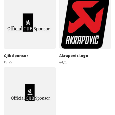
Cjib Sponsor
Akrapovic logo
€3,75
€4,25