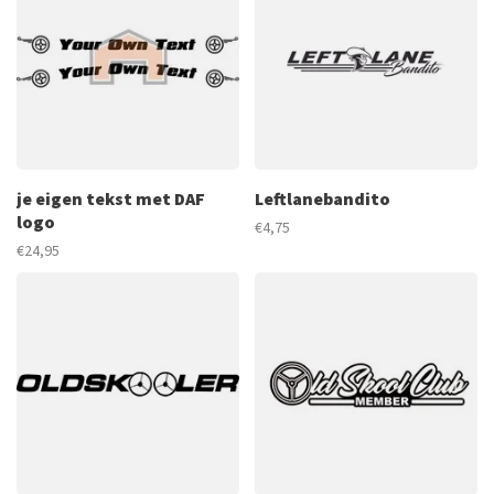
je eigen tekst met DAF
Leftlanebandito
logo
€4,75
€24,95