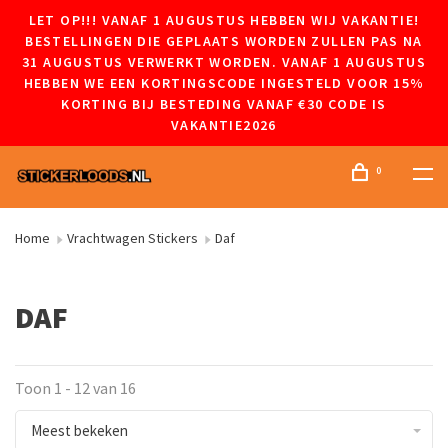
LET OP!!! VANAF 1 AUGUSTUS HEBBEN WIJ VAKANTIE!
BESTELLINGEN DIE GEPLAATS WORDEN ZULLEN PAS NA
31 AUGUSTUS VERWERKT WORDEN. VANAF 1 AUGUSTUS
HEBBEN WE EEN KORTINGSCODE INGESTELD VOOR 15%
KORTING BIJ BESTEDING VANAF €30 CODE IS
VAKANTIE2026
0
Home
Vrachtwagen Stickers
Daf
DAF
Toon 1 - 12 van 16
Meest bekeken