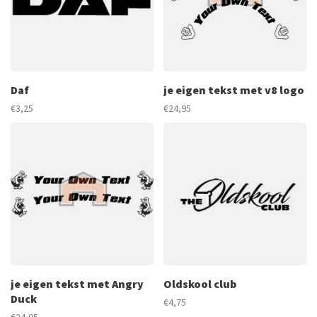
Daf
je eigen tekst met v8 logo
€3,25
€24,95
je eigen tekst met Angry
Oldskool club
Duck
€4,75