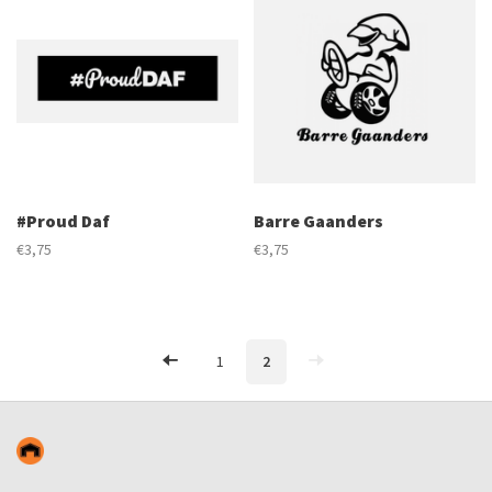
#Proud Daf
Barre Gaanders
€3,75
€3,75
1
2