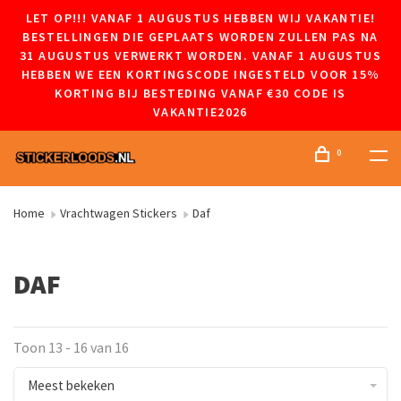
LET OP!!! VANAF 1 AUGUSTUS HEBBEN WIJ VAKANTIE!
BESTELLINGEN DIE GEPLAATS WORDEN ZULLEN PAS NA
31 AUGUSTUS VERWERKT WORDEN. VANAF 1 AUGUSTUS
HEBBEN WE EEN KORTINGSCODE INGESTELD VOOR 15%
KORTING BIJ BESTEDING VANAF €30 CODE IS
VAKANTIE2026
0
Home
Vrachtwagen Stickers
Daf
DAF
Toon 13 - 16 van 16
Meest bekeken