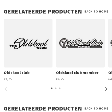
GERELATEERDE PRODUCTEN
BACK TO HOME
Oldskool club
Oldskool club member
O
€4,75
€4,75
€4
GERELATEERDE PRODUCTEN
BACK TO HOME