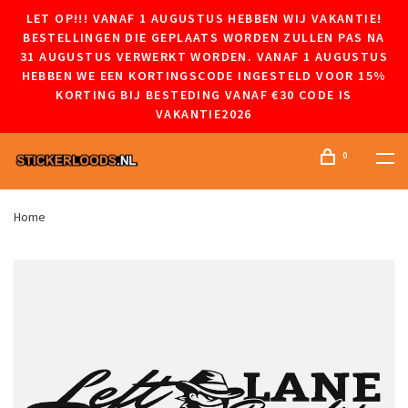
LET OP!!! VANAF 1 AUGUSTUS HEBBEN WIJ VAKANTIE!
BESTELLINGEN DIE GEPLAATS WORDEN ZULLEN PAS NA
31 AUGUSTUS VERWERKT WORDEN. VANAF 1 AUGUSTUS
HEBBEN WE EEN KORTINGSCODE INGESTELD VOOR 15%
KORTING BIJ BESTEDING VANAF €30 CODE IS
VAKANTIE2026
0
Home